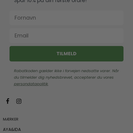
Spar 10% på din første ordre!
Fornavn
Email
TILMELD
Rabatkoden gælder ikke i forvejen nedsatte varer. Når
du tilmelder dig nyhedsbrevet, accepterer du vores
persondatapolitik
.
MÆRKER
AYA&IDA