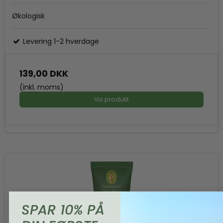
Økologisk
Levering 1-2 hverdage
139,00 DKK
(inkl. moms)
Vis produkt
SPAR 10% PÅ