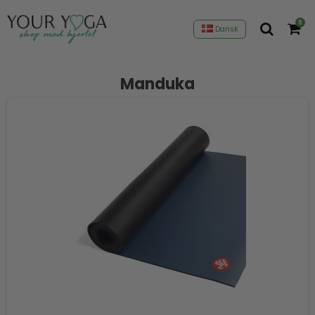
0
Dansk
Manduka