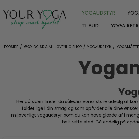
YOGAUDSTYR
YOG
TILBUD
YOGA RETR
FORSIDE
/
ØKOLOGISK & MILJØVENLIG SHOP
/
YOGAUDSTYR
/
YOGAMÅTTE
Yogam
Yoga
Her på siden finder du således vores store udvalg af ko
falder lige i din smag og som opfylder alle dine ønsk
miljøvenligt yogaudstyr, som du kan have glæde af i mange 
helt rette sted. Gå endelig på opdage