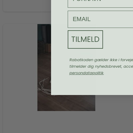
email
TILMELD
Rabatkoden gælder ikke i forvej
tilmelder dig nyhedsbrevet, acc
persondatapolitik
.