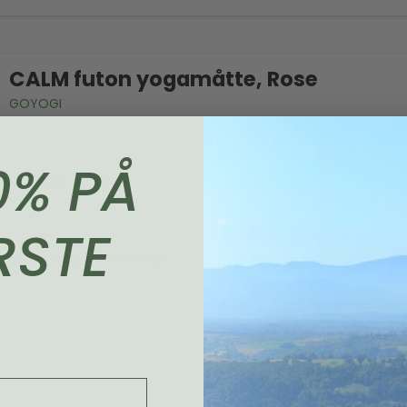
CALM futon yogamåtte, Rose
GOYOGI
0% PÅ
Økologisk bomuld
RSTE
Levering 1-2 hverdage