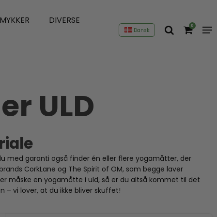
SMYKKER
DIVERSE
0
Dansk
er ULD
riale
u med garanti også finder én eller flere yogamåtter, der
e brands CorkLane og The Spirit of OM, som begge laver
ler måske en yogamåtte i uld, så er du altså kommet til det
– vi lover, at du ikke bliver skuffet!