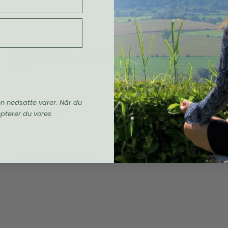
CALM futon yogamåtte, Natur
GOYOGI
en nedsatte varer. Når du
Økologisk bomuld
epterer du vores
Levering 1-2 hverdage