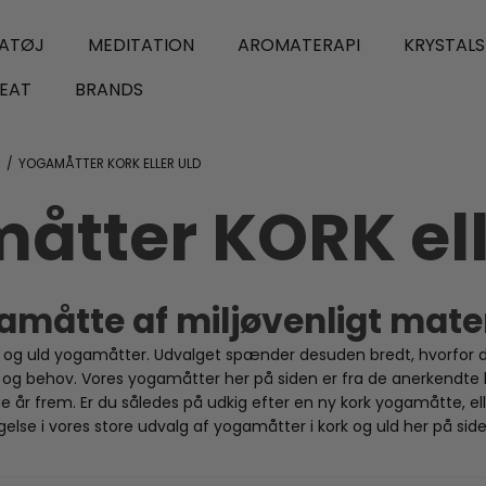
ATØJ
MEDITATION
AROMATERAPI
KRYSTAL
EAT
BRANDS
/
YOGAMÅTTER KORK ELLER ULD
åtter KORK ell
måtte af miljøvenligt mate
rk og uld yogamåtter. Udvalget spænder desuden bredt, hvorfor d
er og behov. Vores yogamåtter her på siden er fra de anerkendt
år frem. Er du således på udkig efter en ny kork yogamåtte, el
lse i vores store udvalg af yogamåtter i kork og uld her på siden 