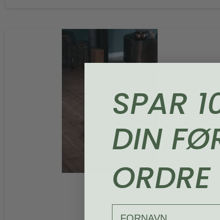
SPAR 1
DIN FØ
ORDRE
FORNAVN