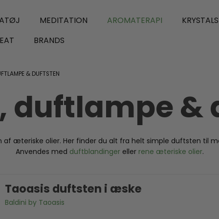
ATØJ
MEDITATION
AROMATERAPI
KRYSTAL
EAT
BRANDS
UFTLAMPE & DUFTSTEN
r, duftlampe & 
n af æteriske olier. Her finder du alt fra helt simple duftsten ti
Anvendes med
duftblandinger
eller
rene æteriske olier
.
Taoasis duftsten i æske
Baldini by Taoasis