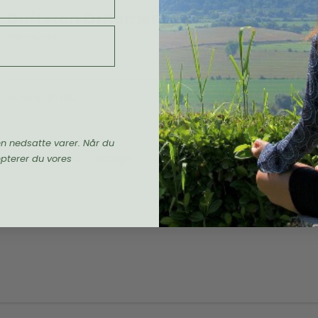
Duftsten Ornament til æteriske olier
Primavera
Håndlavet i EU
en nedsatte varer. Når du
Levering 1-2 hverdage
epterer du vores