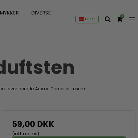
SMYKKER
DIVERSE
0
Dansk
duftsten
l mere avancerede Aroma Terapi diffusere.
59,00 DKK
(inkl. moms)