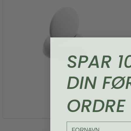
SPAR 1
DIN FØ
ORDRE
FORNAVN