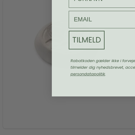
email
TILMELD
Rabatkoden gælder ikke i forvej
tilmelder dig nyhedsbrevet, acc
persondatapolitik
.