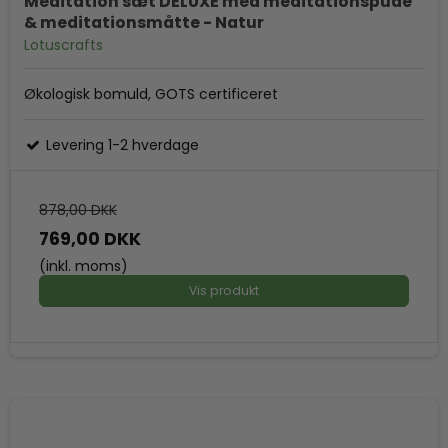
Meditation sæt DELUXE med meditationspude
& meditationsmåtte - Natur
Lotuscrafts
Økologisk bomuld, GOTS certificeret
Levering 1-2 hverdage
878,00 DKK
769,00 DKK
(inkl. moms)
Vis produkt