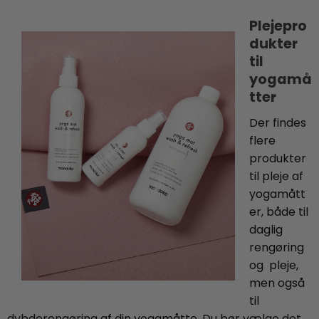
Plejepro
dukter
til
yogamå
tter
Der findes
flere
produkter
til pleje af
yogamått
er, både til
daglig
rengøring
og pleje,
men også
til
dybderengøring af din yogamåtte. Du bør vælge det