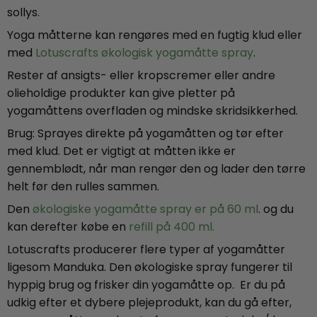
sollys.
Yoga måtterne kan rengøres med en fugtig klud eller
med
Lotuscrafts økologisk yogamåtte spray
.
Rester af ansigts- eller kropscremer eller andre
olieholdige produkter kan give pletter på
yogamåttens overfladen og mindske skridsikkerhed.
Brug: Sprayes direkte på yogamåtten og tør efter
med klud. Det er vigtigt at måtten ikke er
gennemblødt, når man rengør den og lader den tørre
helt før den rulles sammen.
Den
økologiske yogamåtte spray er på 60 ml
. og du
kan derefter købe en
refill på 400 ml.
Lotuscrafts producerer flere typer af yogamåtter
ligesom Manduka. Den økologiske spray fungerer til
hyppig brug og frisker din yogamåtte op. Er du på
udkig efter et dybere plejeprodukt, kan du gå efter,