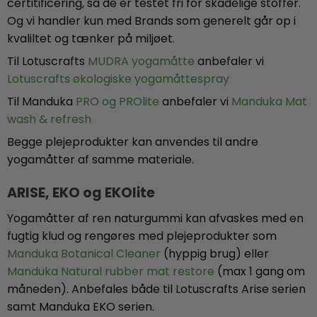
certitificering, så de er testet fri for skadelige stoffer.
Og vi handler kun med Brands som generelt går op i
kvaliltet og tænker på miljøet.
Til Lotuscrafts
MUDRA yogamåtte
anbefaler vi
Lotuscrafts økologiske yogamåttespray
Til Manduka
PRO og PROlite
anbefaler vi
Manduka Mat
wash & refresh
Begge plejeprodukter kan anvendes til andre
yogamåtter af samme materiale.
ARISE, EKO og EKOlite
Yogamåtter af ren naturgummi kan afvaskes med en
fugtig klud og rengøres med plejeprodukter som
Manduka Botanical Cleaner
(hyppig brug) eller
Manduka Natural rubber mat restore
(max 1 gang om
måneden). Anbefales både til Lotuscrafts Arise serien
samt Manduka EKO serien.