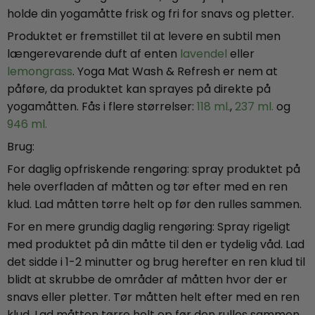
holde din yogamåtte frisk og fri for snavs og pletter.
Produktet er fremstillet til at levere en subtil men
længerevarende duft af enten
lavendel
eller
lemongrass
. Yoga Mat Wash & Refresh er nem at
påføre, da produktet kan sprayes på direkte på
yogamåtten. Fås i flere størrelser:
118 ml.
,
237 ml.
og
946 ml.
Brug:
For daglig opfriskende rengøring: spray produktet på
hele overfladen af måtten og tør efter med en ren
klud. Lad måtten tørre helt op før den rulles sammen.
For en mere grundig daglig rengøring: Spray rigeligt
med produktet på din måtte til den er tydelig våd. Lad
det sidde i 1-2 minutter og brug herefter en ren klud til
blidt at skrubbe de områder af måtten hvor der er
snavs eller pletter. Tør måtten helt efter med en ren
klud. Lad måtten tørre helt op før den rulles sammen.