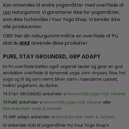
Kan anvendes til andre yogamåtter med overflade af
ren
naturgummi. Vi garanterer ikke for yogamåtter,
som ikke forhandles i Your Yoga Shop. Vi kender ikke
alle producenter.
OBS! har din naturgummi måtte en overflade af PU,
skal du
IKKE
anvende disse produkter.
PURE, STAY GROUNDED, GRP ADAPT
En PU overflade kaldes også vegansk læder og giver en god
skridsikker overflade til dynamisk yoga, som vinyasa, flow, hot
yoga og til dig som nemt bliver varm i hænderne uanset,
hvilket yogaform, du dyrker.
Til STAY GROUNDED anbefaler vi
Moonchild yoga mat cleaner
Til PURE anbefaler vi
Moonchild yoga mat cleaner
eller
Manduka Mat wash & refresh
Til GRP adapt anbefaler vi
Manduka Mat wash & refresh
Vi anbefaler KUN til yogamåtter fra Your Yoga Shop's