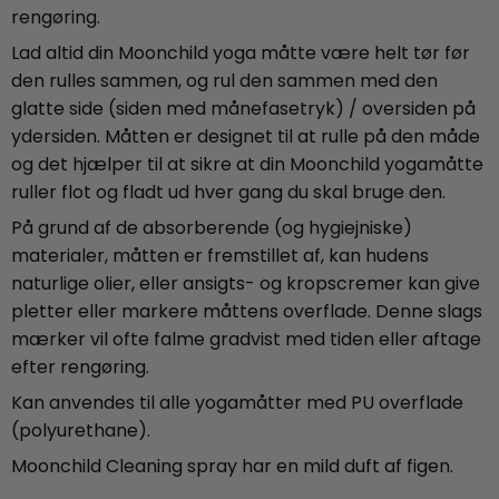
rengøring.
Lad altid din Moonchild yoga måtte være helt tør før
den rulles sammen, og rul den sammen med den
glatte side (siden med månefasetryk) / oversiden på
ydersiden. Måtten er designet til at rulle på den måde
og det hjælper til at sikre at din Moonchild yogamåtte
ruller flot og fladt ud hver gang du skal bruge den.
På grund af de absorberende (og hygiejniske)
materialer, måtten er fremstillet af, kan hudens
naturlige olier, eller ansigts- og kropscremer kan give
pletter eller markere måttens overflade. Denne slags
mærker vil ofte falme gradvist med tiden eller aftage
efter rengøring.
Kan anvendes til alle yogamåtter med PU overflade
(polyurethane).
Moonchild Cleaning spray har en mild duft af figen.