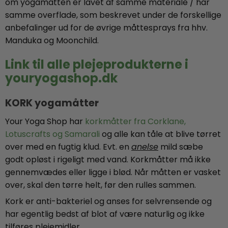
om yogamåtten er lavet af samme materiale / har
samme overflade, som beskrevet under de forskellige
anbefalinger ud for de øvrige måttesprays fra hhv.
Manduka og Moonchild.
Link til alle plejeprodukterne i
youryogashop.dk
KORK yogamåtter
Your Yoga Shop har
korkmåtter fra Corklane,
Lotuscrafts og Samarali
og alle kan tåle at blive tørret
over med en fugtig klud. Evt. en
anelse
mild sæbe
godt opløst i rigeligt med vand. Korkmåtter må ikke
gennemvædes eller ligge i blød. Når måtten er vasket
over, skal den tørre helt, før den rulles sammen.
Kork er anti-bakteriel og anses for selvrensende og
har egentlig bedst af blot af være naturlig og ikke
tilføres plejemidler.