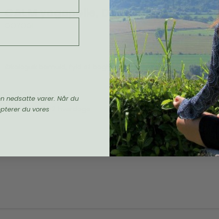
CALM yogapølle, Dark Blue
GOYOGI
Økologisk bomuld, fyld af boghvede
en nedsatte varer. Når du
Levering 1-2 hverdage
epterer du vores