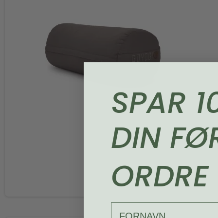
SPAR 1
DIN FØ
ORDRE
FORNAVN