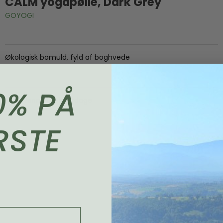
CALM yogapølle, Dark Grey
GOYOGI
Økologisk bomuld, fyld af boghvede
0% PÅ
Levering 1-2 hverdage
RSTE