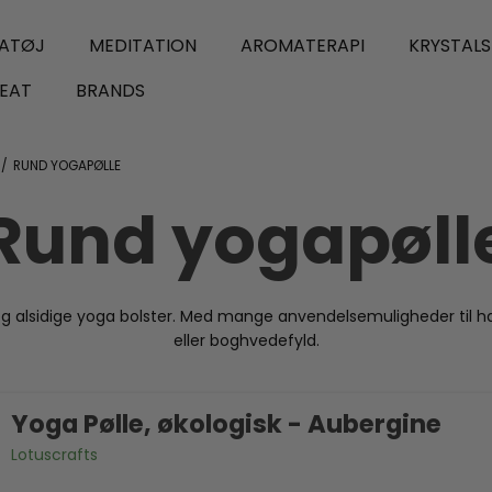
ATØJ
MEDITATION
AROMATERAPI
KRYSTAL
EAT
BRANDS
/
RUND YOGAPØLLE
Rund yogapøll
 alsidige yoga bolster. Med mange anvendelsemuligheder til hat
eller boghvedefyld.
Yoga Pølle, økologisk - Aubergine
Lotuscrafts