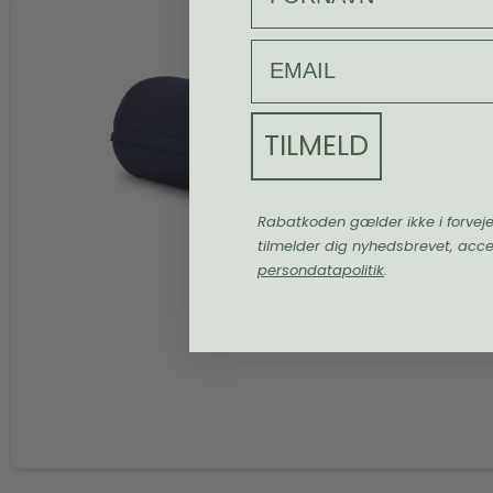
email
TILMELD
Rabatkoden gælder ikke i forvej
tilmelder dig nyhedsbrevet, acc
persondatapolitik
.