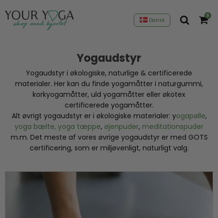
0
Dansk
Yogaudstyr
Yogaudstyr i økologiske, naturlige & certificerede
materialer. Her kan du finde yogamåtter i naturgummi,
korkyogamåtter, uld yogamåtter eller økotex
certificerede yogamåtter.
Alt øvrigt yogaudstyr er i økologiske materialer: y
ogapølle
,
yoga bælte,
yoga tæppe
,
øjenpuder
,
meditationspuder
m.m. Det meste af vores øvrige yogaudstyr er med GOTS
certificering, som er miljøvenligt, naturligt valg.