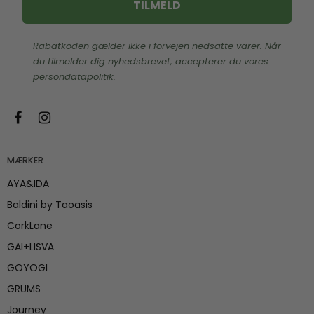
TILMELD
Rabatkoden gælder ikke i forvejen nedsatte varer. Når
du tilmelder dig nyhedsbrevet, accepterer du vores
persondatapolitik
.
MÆRKER
AYA&IDA
Baldini by Taoasis
CorkLane
GAI+LISVA
GOYOGI
GRUMS
Journey