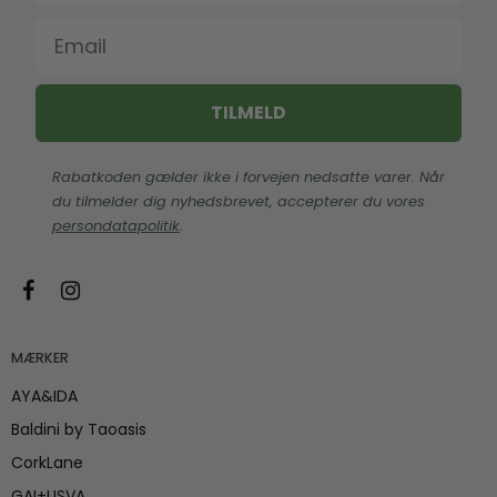
Email
TILMELD
Rabatkoden gælder ikke i forvejen nedsatte varer. Når
du tilmelder dig nyhedsbrevet, accepterer du vores
persondatapolitik
.
MÆRKER
AYA&IDA
Baldini by Taoasis
CorkLane
GAI+LISVA