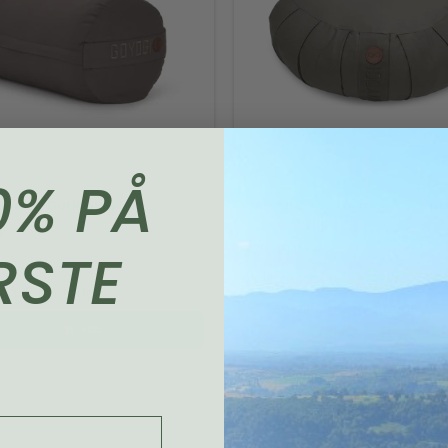
0% PÅ
pølle, Dark Grey
CALM halvmåne meditations
Dark Grey
K
RSTE
329,00 DKK
ms)
(inkl. moms)
ng 1-2 hverdage
Levering 1-2 hverdage
Køb
Køb