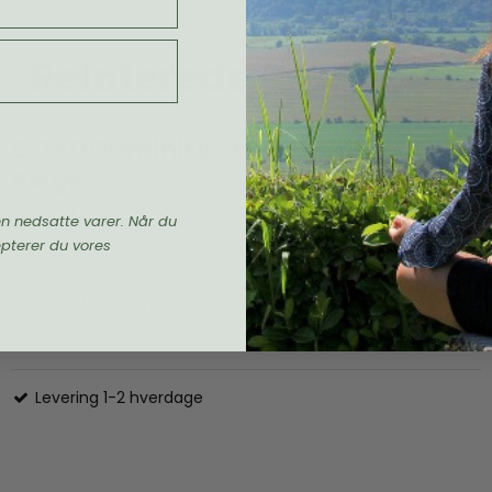
Relaterede produkter
GOYOGI Infinity Studio yogamåtte,
Beige
GOYOGI
en nedsatte varer. Når du
epterer du vores
Særtilbud, restparti
Levering 1-2 hverdage