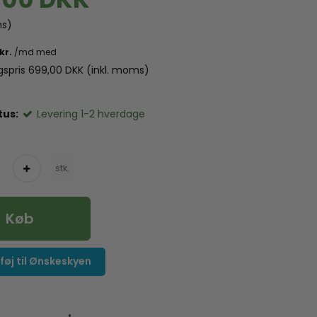
ms)
lgspris 699,00 DKK
(inkl. moms)
tus:
Levering 1-2 hverdage
stk.
Køb
lføj til Ønskeskyen