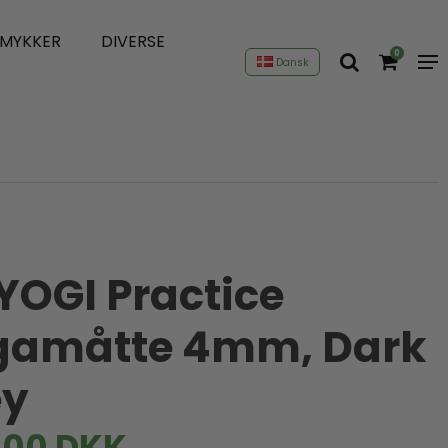
SMYKKER
DIVERSE
0
Dansk
OGI Practice
gamåtte 4mm, Dark
ey
,00 DKK