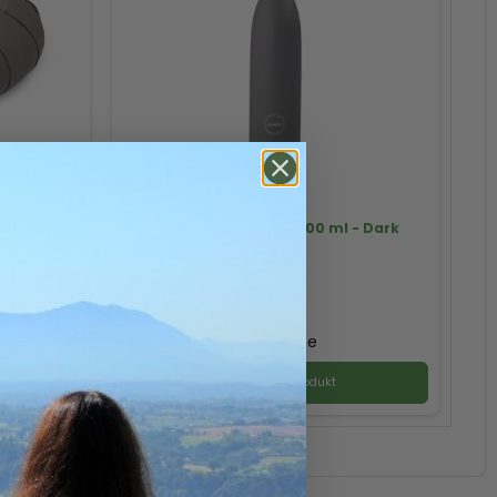
pude,
AYA&IDA drikkeflaske, 500 ml - Dark
Grey
229,00 DKK
(inkl. moms)
Levering 1-2 hverdage
Vis produkt