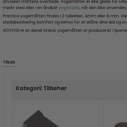
afvasket måttens overflade. Yogamåtter er ikke glade for so
mørkt sted eller i en åndbar
yogataske
, når den ikke anvendes.
Practice yogamåtten findes i 2 tykkelser, 4mm eller 6 mm. Væ
stødabsorbering, komfort og behov for at skåne dine led og kn
GOYOGI er et dansk brand, yogamåtten er produceret i Spanie
Tilkøb
Kategori:
Tilbehør