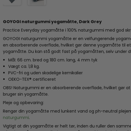
GOYOGI naturgummi yogamåtte,
Dark Grey
Practice Everyday yogamåtte i 100% naturgummi med god skrid
GOYOGI naturgummi yogamåtte er en velfungerende yogamåtte
en absorberende overflade, hvilket gør denne yogamåtte til et s
yogamåtte. Du kan stå godt fast på yogamåtten, selv under 
Mål: 66 cm. bred og 180 cm. lang, 4 mm tyk
Vægt ca. 1,8 kg.
PVC-fri og uden skadelige kemikalier
OEKO-TEX® certificeret
OBS! Naturgummi er en absorberende overflade, hvilket gør at
bruger sin yogamåtte.
Pleje og opbevaring:
Rengør din yogamåtte med lunkent vand og ph-neutral plejemi
naturgummi
.
Vigtigt at din yogamåtte er helt tør, inden du ruller den samm