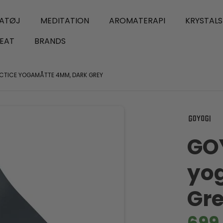
ATØJ
MEDITATION
AROMATERAPI
KRYSTAL
EAT
BRANDS
CTICE YOGAMÅTTE 4MM, DARK GREY
GOY
yo
Gr
699