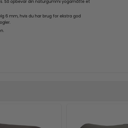
llys. Så opbevar din naturgummi yogamåtte et
lg 6 mm, hvis du har brug for ekstra god
ogler.
n.