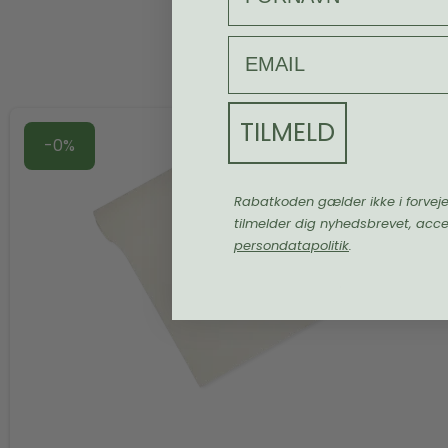
email
TILMELD
-0%
Rabatkoden gælder ikke i forvej
tilmelder dig nyhedsbrevet, acc
persondatapolitik
.