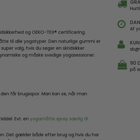
GRA
Hurt
DAN
Af y
sikkerhed og OEKO-TEX® certificering.
 til alle yogatyper. Den naturlige gummi er
KUN
uper valg, hvis du søger en skridsikker
sb@
dynamiske og måske svedige yogasessioner.
90 
på a
 den får brugsspor. Man kan se, når man
ddel. Evt. en
yogamåtte spray særlig til
en. Det gælder både efter brug og hvis du har