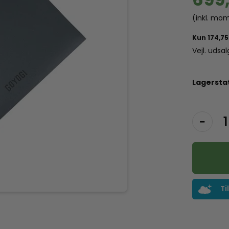
(inkl. mo
Vejl. udsa
Lagersta
Ti