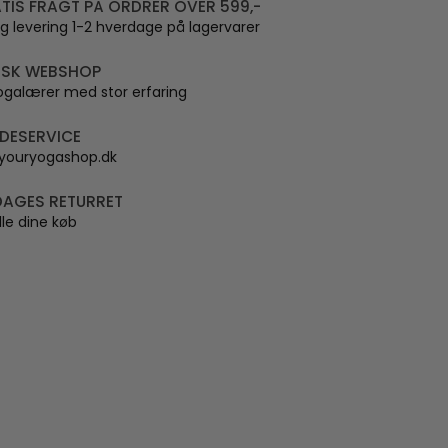
TIS FRAGT PÅ ORDRER OVER 599,-
ig levering 1-2 hverdage på lagervarer
SK WEBSHOP
ogalærer med stor erfaring
DESERVICE
youryogashop.dk
DAGES RETURRET
lle dine køb