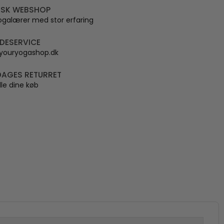
SK WEBSHOP
ogalærer med stor erfaring
DESERVICE
youryogashop.dk
DAGES RETURRET
lle dine køb