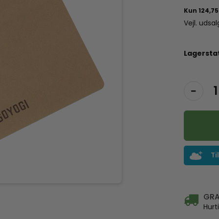
Vejl. udsa
Lagersta
Ti
GRA
Hurt