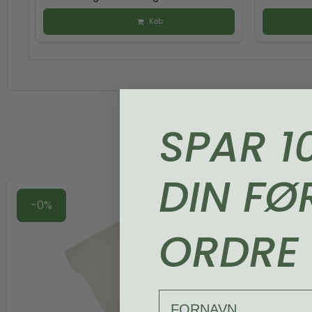
Køb
SPAR 1
DIN FØ
-0%
ORDRE
FORNAVN