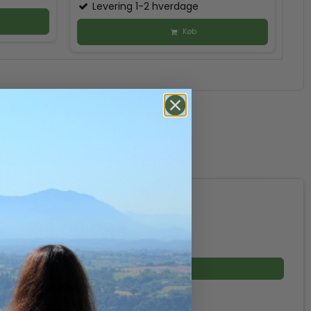
Levering 1-2 hverdage
Køb
349,00 DKK
199,00 DKK
(inkl. moms)
Vis produkt