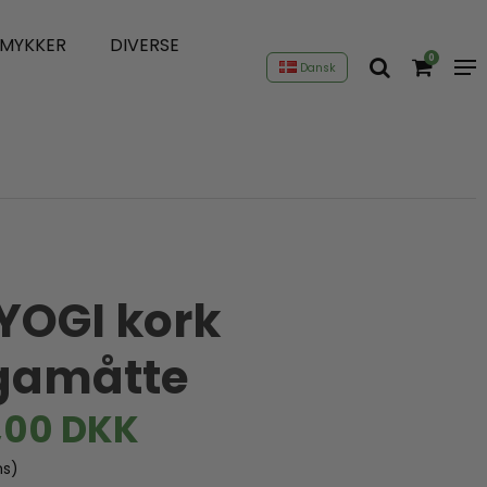
SMYKKER
DIVERSE
0
Dansk
YOGI kork
gamåtte
,00 DKK
ms)