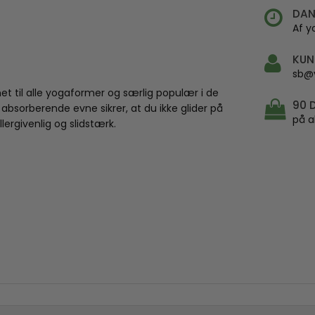
DAN
Af y
KUN
sb@
et til alle yogaformer og særlig populær i de
90 
absorberende evne sikrer, at du ikke glider på
på a
lergivenlig og slidstærk.