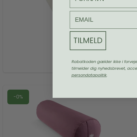
email
TILMELD
Rabatkoden gælder ikke i forvej
tilmelder dig nyhedsbrevet, acc
persondatapolitik
.
-0%