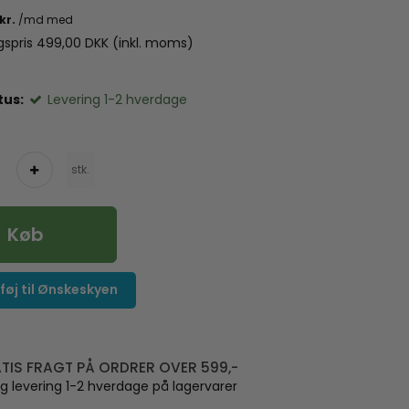
lgspris 499,00 DKK
(inkl. moms)
tus:
Levering 1-2 hverdage
stk.
Køb
lføj til Ønskeskyen
TIS FRAGT PÅ ORDRER OVER 599,-
ig levering 1-2 hverdage på lagervarer