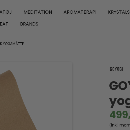
ATØJ
MEDITATION
AROMATERAPI
KRYSTAL
EAT
BRANDS
RK YOGAMÅTTE
GO
yo
499
(inkl. mo