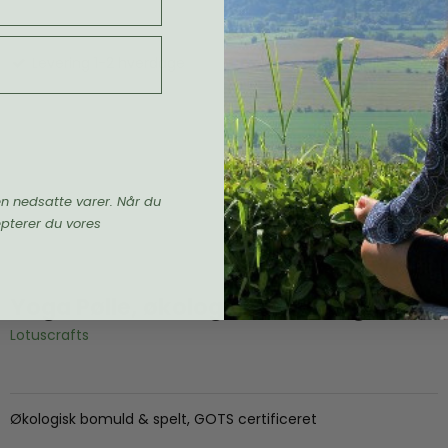
Levering 1-2 hverdage
en nedsatte varer. Når du
epterer du vores
Yoga Pølle, økologisk - Aubergine
Lotuscrafts
Økologisk bomuld & spelt, GOTS certificeret