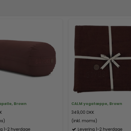
pølle, Brown
CALM yogatæppe, Brown
K
349,00 DKK
ms)
(inkl. moms)
ng 1-2 hverdage
Levering 1-2 hverdage