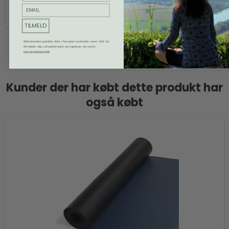
email
TILMELD
Rabatkoden gælder ikke i forvejen nedsatte varer. Når du
tilmelder dig nyhedsbrevet, accepterer du vores
persondatapolitik
.
Kunder der har købt dette produkt har
også købt