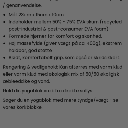
/ genanvendelse.
Mål: 23cm x 15cm x 10cm
Indeholder mellem 50% - 75% EVA skum (recycled
post-industrial & post-consumer EVA foam)
Formede hjørner for komfort og skønhed.
Høj massefylde (giver vægt på ca. 400g), ekstrem
holdbar, god støtte
Blødt, komfortabelt grip, som også er skridsikkert.
Rengøring & vedligehold: Kan aftørres med varm klud
eller varm klud med økologisk mix af 50/50 økoligisk
æbleeddike og vand.
Hold din yogablok væk fra direkte sollys.
Søger du en yogablok med mere tyndge/vægt - se
vores korkblokke.