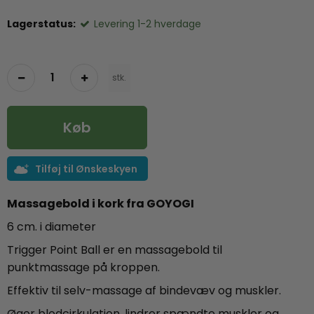
Lagerstatus:
Levering 1-2 hverdage
stk.
Køb
Tilføj til Ønskeskyen
Massagebold i kork fra GOYOGI
6 cm. i diameter
Trigger Point Ball er en massagebold til
punktmassage på kroppen.
Effektiv til selv-massage af bindevæv og muskler.
Øger blodcirkulation, lindrer spændte muskler og