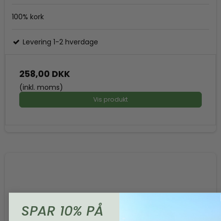
100% kork
Levering 1-2 hverdage
258,00 DKK
(inkl. moms)
Vis produkt
SPAR 10% PÅ