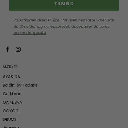
TILMELD
Rabatkoden gælder ikke i forvejen nedsatte varer. Når
du tilmelder dig nyhedsbrevet, accepterer du vores
persondatapolitik
.
MÆRKER
AYA&IDA
Baldini by Taoasis
CorkLane
GAI+LISVA
GOYOGI
GRUMS
Journey