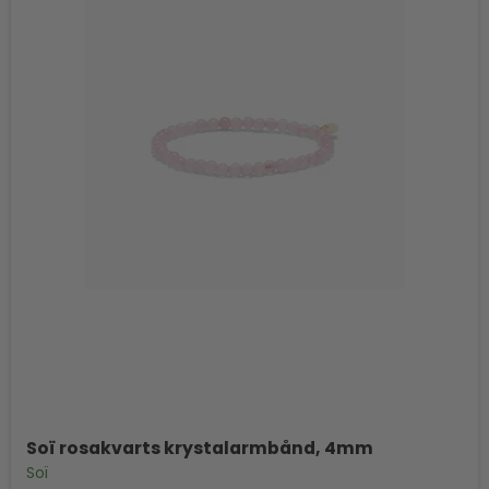
Soï rosakvarts krystalarmbånd, 4mm
Soï