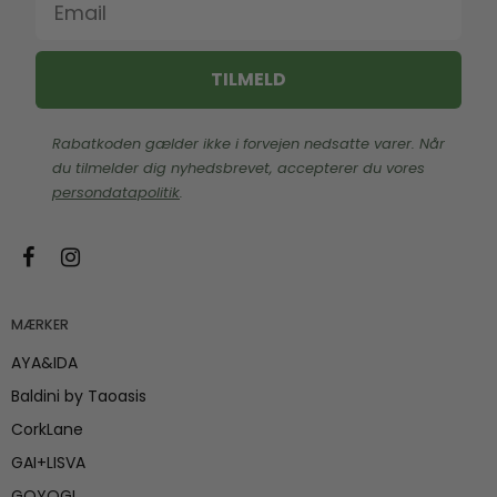
TILMELD
Rabatkoden gælder ikke i forvejen nedsatte varer. Når
du tilmelder dig nyhedsbrevet, accepterer du vores
persondatapolitik
.
MÆRKER
AYA&IDA
Baldini by Taoasis
CorkLane
GAI+LISVA
GOYOGI