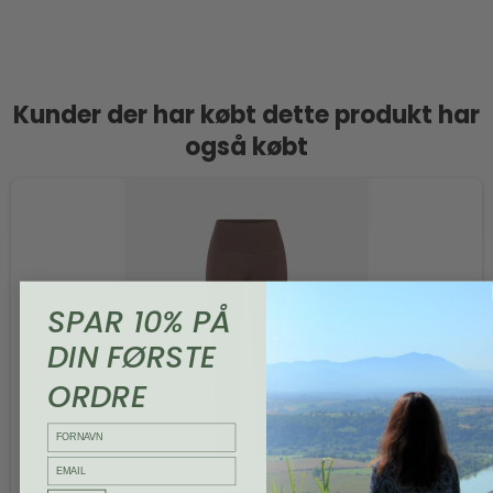
Kunder der har købt dette produkt har
også købt
SPAR 10% PÅ
DIN FØRSTE
ORDRE
FORNAVN
email