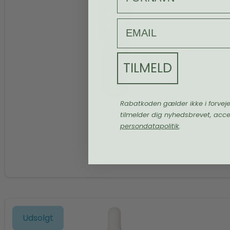
email
TILMELD
Rabatkoden gælder ikke i forvej
tilmelder dig nyhedsbrevet, acc
persondatapolitik
.
Udsolgt