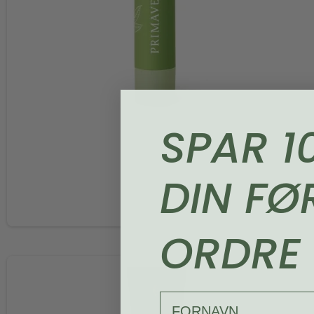
SPAR 1
DIN FØ
ORDRE
FORNAVN