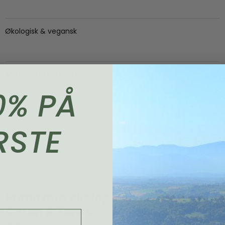
Økologisk & vegansk
Levering 1-2 hverdage
0% PÅ
RSTE
Primavera økologisk håndcreme,
Citron & Tonka