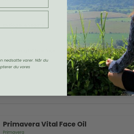
Primavera
Økologisk & vegansk
Levering 1-2 hverdage
en nedsatte varer. Når du
epterer du vores
Primavera Vital Face Oil
Primavera